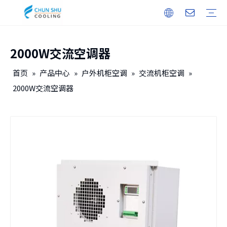
2000W交流空调器
户外机柜
储能
无人机机库
户内机柜
智能电力
保修培训
下载
常见问题
视频
公司介绍
企业文化
发展历程
首页
»
产品中心
»
户外机柜空调
»
交流机柜空调
»
2000W交流空调器