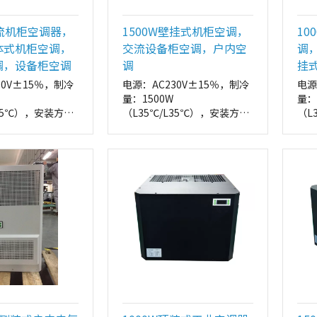
交流机柜空调器，
1500W壁挂式机柜空调，
10
体式机柜空调，
交流设备柜空调，户内空
调
调，设备柜空调
调
挂
30V±15％，制冷
电源：AC230V±15％，制冷
电源
量：1500W
量：
L35℃），安装方
（L35℃/L35℃），安装方
（L
式：侧装
式：
外形尺寸：
外形
*170（W*H*D，
412*1112*170（W*H*D，
380
mm）
mm