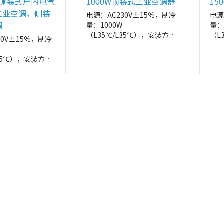
流侧装式户内电气
1000W顶装式工业空调器
15
工业空调，侧装
电源：AC230V±15％，制冷
电源
调
量：1000W
量：
（L35℃/L35℃），安装方
（L
30V±15％，制冷
式：顶装
式：
外形尺寸：
外形
L35℃），安装方
412*1112*175（W*H*D，
412
mm）
mm
175（W*H*D，