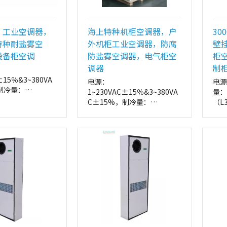
，工业空调器，
海上特种机柜空调器，户
30
特种耐盐雾空
外机柜工业空调器，防腐
壁
设备柜空调
防盐雾空调器，电气柜空
柜
调器
制
±15％&3~380VA
电源：
电源
制冷量：
1~230VAC±15％&3~380VA
量：
0KW
C±15%，制冷量：
（L
L35℃），安装方
0.6KW~30.0KW
式：
安装
（L35℃/L35℃），安装方
外形
式：壁挂式安装
485
mm