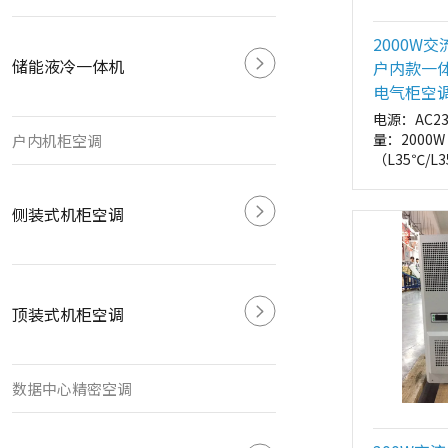
2000W
储能液冷一体机
户内款一
电气柜空
电源：AC2
量：2000W
户内机柜空调
（L35℃/
式：侧装
外形尺寸：
侧装式机柜空调
412*1112
mm）
顶装式机柜空调
数据中心精密空调