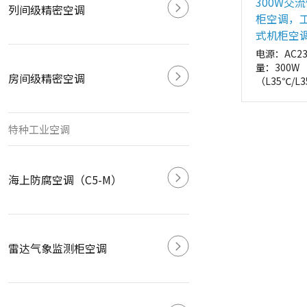
300W交
列间级精密空调
柜空调，
式机柜空
电源：AC2
量：300W
房间级精密空调
（L35℃/
式：侧装
外形尺寸：
315*546*
特种工业空调
mm）
海上防腐空调（C5-M）
雷达气象监测柜空调