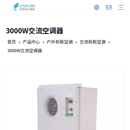
3000W交流空调器
户外机柜
储能
无人机机库
户内机柜
智能电力
保修培训
下载
常见问题
视频
公司介绍
企业文化
发展历程
首页
»
产品中心
»
户外机柜空调
»
交流机柜空调
»
3000W交流空调器