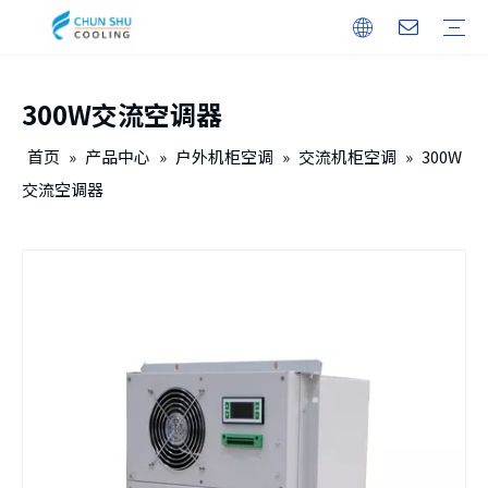
300W交流空调器
户外机柜
储能
无人机机库
户内机柜
智能电力
保修培训
下载
常见问题
视频
公司介绍
企业文化
发展历程
首页
»
产品中心
»
户外机柜空调
»
交流机柜空调
»
300W
交流空调器