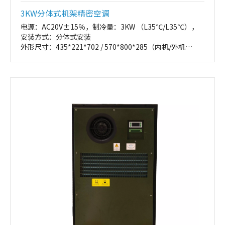
3KW分体式机架精密空调
电源：AC20V±15％，制冷量：3KW （L35℃/L35℃），
安装方式：分体式安装
外形尺寸：435*221*702 / 570*800*285（内机/外机
W*H*D，mm）