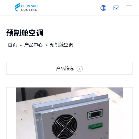
预制舱空调
户外机柜
储能
无人机机库
户内机柜
智能电力
保修培训
下载
常见问题
视频
公司介绍
企业文化
发展历程
首页
»
产品中心
»
预制舱空调
产品筛选