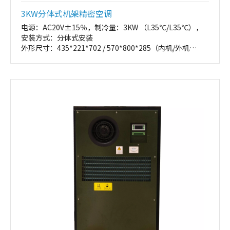
3KW分体式机架精密空调
电源：AC20V±15％，制冷量：3KW （L35℃/L35℃），
安装方式：分体式安装
外形尺寸：435*221*702 / 570*800*285（内机/外机
W*H*D，mm）