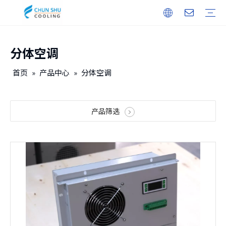
分体空调
户外机柜
储能
无人机机库
户内机柜
智能电力
保修培训
下载
常见问题
视频
公司介绍
企业文化
发展历程
首页
»
产品中心
»
分体空调
产品筛选