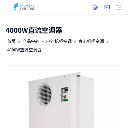
4000W直流空调器
户外机柜
储能
无人机机库
户内机柜
智能电力
保修培训
下载
常见问题
视频
公司介绍
企业文化
发展历程
首页
»
产品中心
»
户外机柜空调
»
直流机柜空调
»
4000W直流空调器