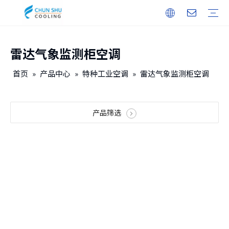
雷达气象监测柜空调
户外机柜
储能
无人机机库
户内机柜
智能电力
保修培训
下载
常见问题
视频
公司介绍
企业文化
发展历程
首页
»
产品中心
»
特种工业空调
»
雷达气象监测柜空调
产品筛选