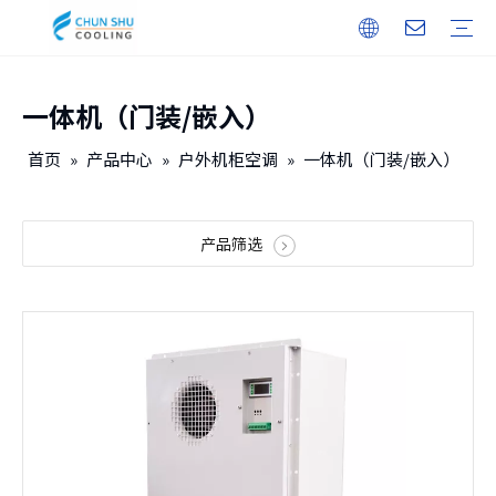
一体机（门装/嵌入）
户外机柜
储能
无人机机库
户内机柜
智能电力
保修培训
下载
常见问题
视频
公司介绍
企业文化
发展历程
首页
»
产品中心
»
户外机柜空调
»
一体机（门装/嵌入）
产品筛选