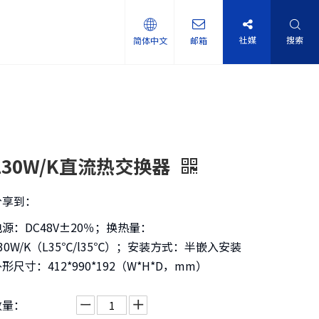
社媒
搜索
简体中文
邮箱
130W/K直流热交换器
分享到：
电源：DC48V±20％；换热量：
30W/K（L35℃/l35℃）；安装方式：半嵌入安装
形尺寸：412*990*192（W*H*D，mm）
数量：