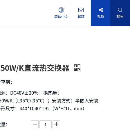
社媒
搜索
简体中文
邮箱
150W/K直流热交换器
分享到：
电源：DC48V±20％；换热量：
50W/K（L35℃/l35℃）；安装方式：半嵌入安装
形尺寸：440*1040*192（W*H*D，mm）
数量：