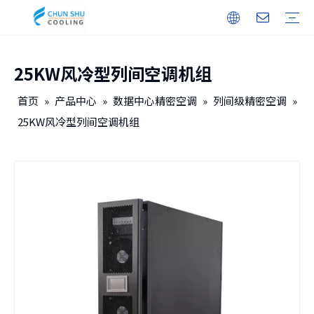
25KW风冷型列间空调机组
户外机柜
储能
无人机机库
户内机柜
智能电力
保修培训
下载
常见问题
视频
公司介绍
企业文化
发展历程
首页
»
产品中心
»
数据中心精密空调
»
列间级精密空调
»
25KW风冷型列间空调机组