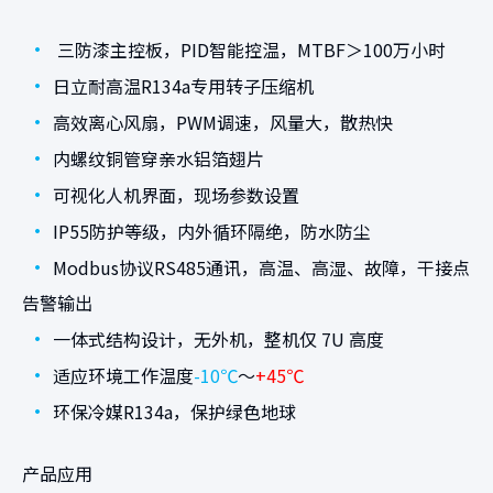
•
三防漆主控板，PID智能控温，MTBF＞100万小时
•
日立耐高温R134a专用转子压缩机
•
高效离心风扇，PWM调速，风量大，散热快
•
内螺纹铜管穿亲水铝箔翅片
•
可视化人机界面，现场参数设置
•
IP55防护等级，内外循环隔绝，防水防尘
•
Modbus协议RS485通讯，高温、高湿、故障，干接点
告警输出
•
一体式结构设计，无外机，整机仅 7U 高度
•
适应环境工作温度
-10℃
～
+45℃
•
环保冷媒R134a，保护绿色地球
产品应用