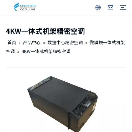
4KW一体式机架精密空调
户外机柜
储能
无人机机库
户内机柜
智能电力
保修培训
下载
常见问题
视频
公司介绍
企业文化
发展历程
首页
»
产品中心
»
数据中心精密空调
»
微模块一体式机架
空调
»
4KW一体式机架精密空调