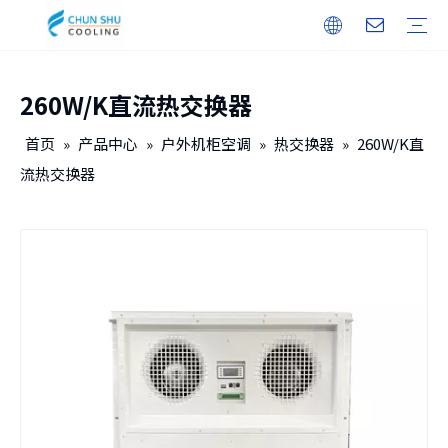
260W/K直流热交换器
户外机柜
储能
无人机机库
户内机柜
智能电力
保修培训
下载
常见问题
视频
公司介绍
企业文化
发展历程
首页
»
产品中心
»
户外机柜空调
»
热交换器
»
260W/K直
流热交换器